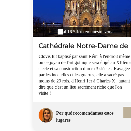
al 16.5 Km en nuestra zona
Cathédrale Notre-Dame de
Reims
Clovis fut baptisé par saint Rémi à l'endroit même
ou ce joyau de l'art gothique sera érigé au XIIIèm
siècle et sa construction durera 3 siècles. Ravagée
par les incendies et les guerres, elle a sacré pas
moins de 29 rois, d'Henri 1er à Charles X : autant
dire que c'est un lieu sacrément riche que l'on
visite !
Por qué recomendamos estos
lugares