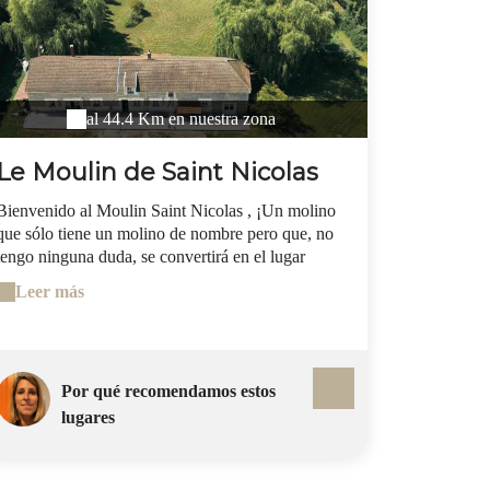
al 44.4 Km en nuestra zona
Le Moulin de Saint Nicolas
Bienvenido al Moulin Saint Nicolas , ¡Un molino
que sólo tiene un molino de nombre pero que, no
tengo ninguna duda, se convertirá en el lugar
perfecto para albergar tus bellos momentos de
Leer más
vida! Ubicada en el encantador pueblo de Maizy,
en el departamento de Aisne (02), nuestra casa
rural espaciosa y confortable ofrece todo lo
necesario para unas vacaciones inolvidables.
Por qué recomendamos estos
Encontrará todos los servicios a 5 minutos en
coche: panadería, pizza, kebab, estanco,
lugares
Intermarché, floristería y mercado. Descubra la
región : nuestra casa rural está situada en una
región rica en historia y belleza natural: Museo de