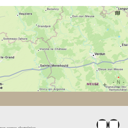
la Caverna del Dragón y Chemin des Dames (12
min), Centre Parc de l'Ailette (25 min). Cerca de
grandes ciudades como Tinqueux (20 min:
Bowling, Laser Game, Cine Gaumont, Carrefour,
Ikea, Zodio,...), Reims (35 min, Centro de la
ciudad, Mercado de Navidad, Catedral...), París
(1h30: Juegos Olímpicos 2024). No pierdas la
oportunidad de visitar las bodegas de champán y
explorar las majestuosas catedrales de Laon
(35min). Así, la casa rural Moulin Saint Nicolas es
un lugar para alojarse "en el campo" con la
posibilidad de realizar excursiones a los
principales sitios recreativos o culturales de
renombre internacional: Disneyland París (1h20),
Parque Astérix (1h30), Chantilly, Compiègne,
Reims (35 minutos)... ¡Reserva tu estancia ahora!
Su escapada ideal le espera en la casa rural Maizy.
Si sois una familia numerosa, un grupo de amigos
o un equipo deportivo que busca un alojamiento
excepcional, nuestra casa rural lo tiene todo. Las
reservaciones están abiertas, así que contáctenos